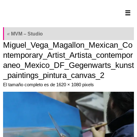
Saltar
al
contenido
«
MVM – Studio
Miguel_Vega_Magallon_Mexican_Co
ntemporary_Artist_Artista_contempor
aneo_Mexico_DF_Gegenwarts_kunst
_paintings_pintura_canvas_2
El tamaño completo es de
1620 × 1080
pixels