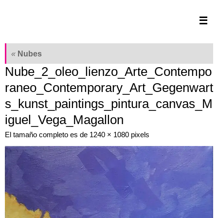
Saltar
al
contenido
«
Nubes
Nube_2_oleo_lienzo_Arte_Contempo
raneo_Contemporary_Art_Gegenwart
s_kunst_paintings_pintura_canvas_M
iguel_Vega_Magallon
El tamaño completo es de
1240 × 1080
pixels