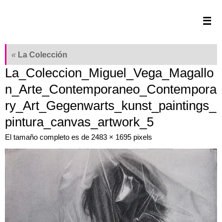
Saltar
al
contenido
«
La Colección
La_Coleccion_Miguel_Vega_Magallo
n_Arte_Contemporaneo_Contempora
ry_Art_Gegenwarts_kunst_paintings_
pintura_canvas_artwork_5
El tamaño completo es de
2483 × 1695
pixels