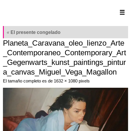
Saltar
al
contenido
«
El presente congelado
Planeta_Caravana_oleo_lienzo_Arte
_Contemporaneo_Contemporary_Art
_Gegenwarts_kunst_paintings_pintur
a_canvas_Miguel_Vega_Magallon
El tamaño completo es de
1632 × 1080
pixels