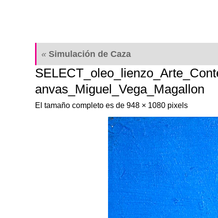
Saltar
Saltar
al
al
contenido
contenido
«
Simulación de Caza
SELECT_oleo_lienzo_Arte_Cont
anvas_Miguel_Vega_Magallon
El tamaño completo es de
948 × 1080
pixels